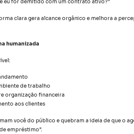
e eu for demitido com um contrato ativo?”
orma clara gera alcance orgânico e melhora a perc
ina humanizada
vel:
andamento
mbiente de trabalho
re organização financeira
ento aos clientes
mam você do público e quebram a ideia de que o age
de empréstimo”.