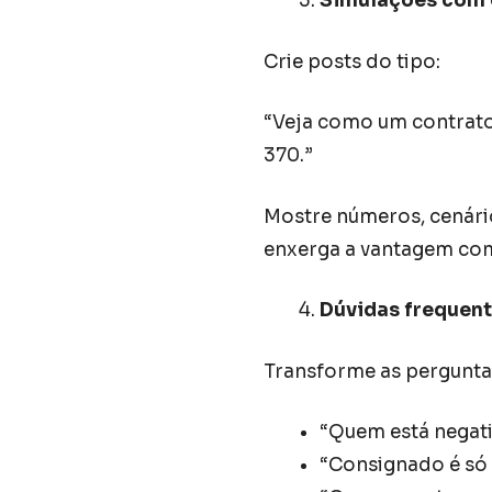
Simulações com 
Crie posts do tipo:
“Veja como um contrato 
370.”
Mostre números, cenários
enxerga a vantagem com
Dúvidas frequent
Transforme as pergunta
“Quem está negat
“Consignado é só