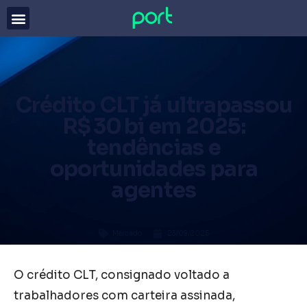
Crédito CLT já ultrapassou
R$ 30 bi em 2025:
tendências e
oportunidades para
agentes
Mercado
23/09/2025
O crédito CLT, consignado voltado a
trabalhadores com carteira assinada,