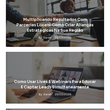
Multiplicando Resultados Com
Parcerias Locais: Como Criar Alianças
Estratégicas Na Sua Região
By
Sarah
26/02/2026
Como Usar Lives E Webinars Para Educar
E Captar Leads Simultaneamente
Ferramentas De Agendamento E
By
Sarah
25/02/2026
Lembretes Que Aumentam O
Engajamento Do Lead