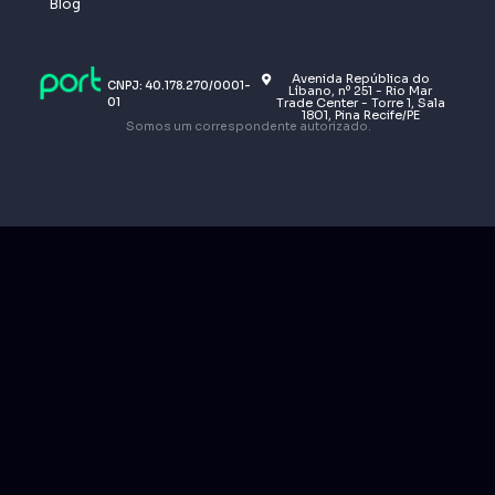
Blog
Avenida República do
CNPJ: 40.178.270/0001-
Líbano, nº 251 - Rio Mar
01
Trade Center - Torre 1, Sala
1801, Pina Recife/PE
Somos um correspondente autorizado.