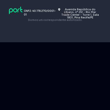
Avenida República do
CNPJ: 40.178.270/0001-
Líbano, nº 251 - Rio Mar
01
Trade Center - Torre 1, Sala
1801, Pina Recife/PE
Somos um correspondente autorizado.